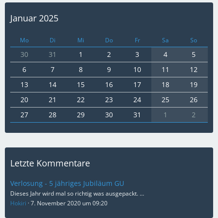
Januar 2025
Mo
Di
Mi
Do
Fr
Sa
So
30
31
1
2
3
4
5
6
7
8
9
10
11
12
13
14
15
16
17
18
19
20
21
22
23
24
25
26
27
28
29
30
31
1
2
Letzte Kommentare
Verlosung - 5 jähriges Jubiläum GU
Dieses Jahr wird mal so richtig was ausgepackt. …
Hokiri
7. November 2020 um 09:20