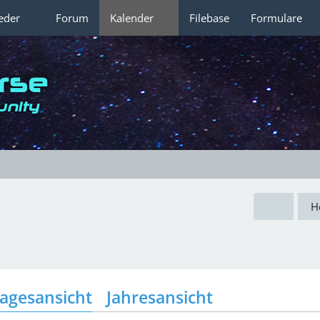
ieder
Forum
Kalender
Filebase
Formulare
H
agesansicht
Jahresansicht