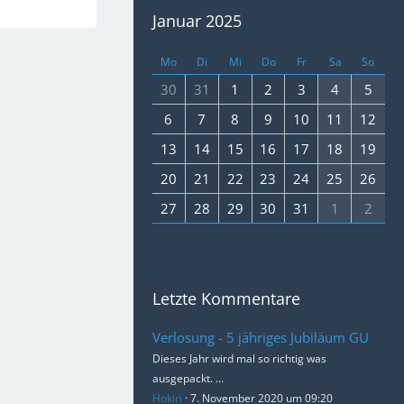
Januar 2025
Mo
Di
Mi
Do
Fr
Sa
So
30
31
1
2
3
4
5
6
7
8
9
10
11
12
13
14
15
16
17
18
19
20
21
22
23
24
25
26
27
28
29
30
31
1
2
Letzte Kommentare
Verlosung - 5 jähriges Jubiläum GU
Dieses Jahr wird mal so richtig was
ausgepackt. …
Hokiri
7. November 2020 um 09:20